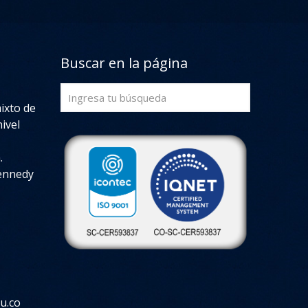
Buscar en la página
mixto de
ivel
.
Kennedy
u.co