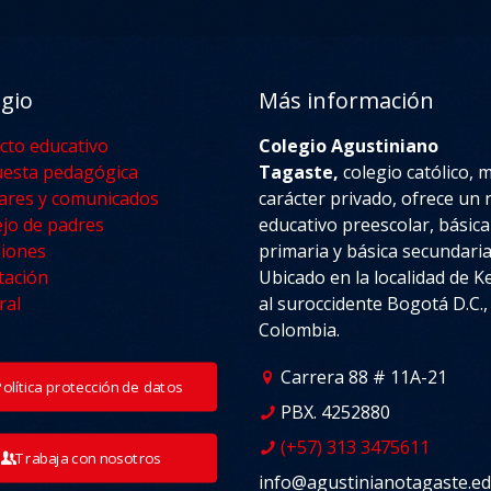
egio
Más información
cto educativo
Colegio Agustiniano
esta pedagógica
Tagaste,
colegio católico, 
lares y comunicados
carácter privado, ofrece un n
jo de padres
educativo preescolar, básica
iones
primaria y básica secundaria
tación
Ubicado en la localidad de 
ral
al suroccidente Bogotá D.C.,
Colombia.
Carrera 88 # 11A-21
Política protección de datos
PBX. 4252880
(+57) 313 3475611
Trabaja con nosotros
info@agustinianotagaste.ed