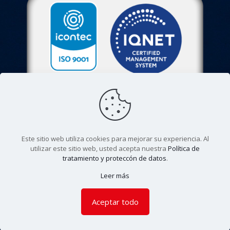
Este sitio web utiliza cookies para mejorar su experiencia. Al
utilizar este sitio web, usted acepta nuestra
Política de
tratamiento y proteccón de datos
.
© 2022. Colegio Agustiniano Tagaste. Todos los derechos
Leer más
reservados. |
Aviso de privacidad
Aceptar todo