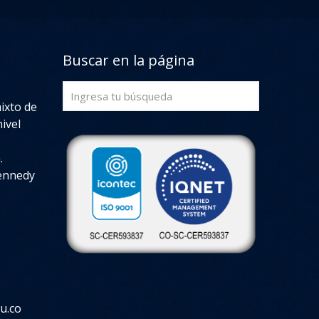
Buscar en la página
mixto de
ivel
.
Kennedy
u.co