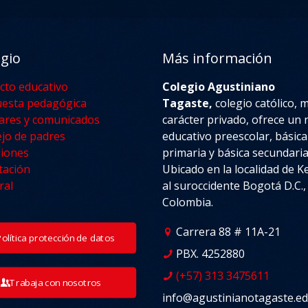
egio
Más información
cto educativo
Colegio Agustiniano
esta pedagógica
Tagaste,
colegio católico, 
lares y comunicados
carácter privado, ofrece un n
jo de padres
educativo preescolar, básica
iones
primaria y básica secundaria
tación
Ubicado en la localidad de 
ral
al suroccidente Bogotá D.C.,
Colombia.
Carrera 88 # 11A-21
Política protección de datos
PBX. 4252880
(+57) 313 3475611
Trabaja con nosotros
info@agustinianotagaste.ed