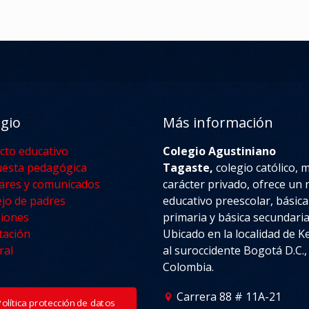
egio
Más información
cto educativo
Colegio Agustiniano
esta pedagógica
Tagaste,
colegio católico, 
lares y comunicados
carácter privado, ofrece un n
jo de padres
educativo preescolar, básica
iones
primaria y básica secundaria
tación
Ubicado en la localidad de 
ral
al suroccidente Bogotá D.C.,
Colombia.
Carrera 88 # 11A-21
Política protección de datos