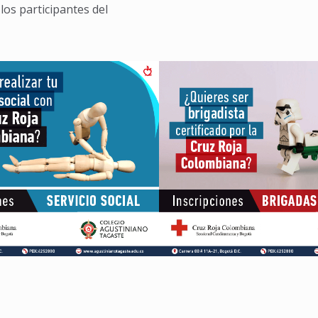
 los participantes del
6 febrero, 2020
6 febrero, 2020
social escolar – Cruz
Brigadas educativ
ja Colombiana
Roja Colombi