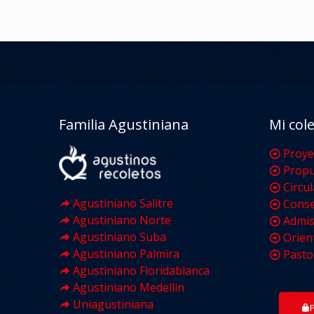
Familia Agustiniana
Mi col
Proye
Propu
Circu
Agustiniano Salitre
Conse
Agustiniano Norte
Admis
Agustiniano Suba
Orien
Agustiniano Palmira
Pasto
Agustiniano Floridablanca
Agustiniano Medellin
Uniagustiniana