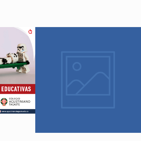
4 febrero, 2020
as – Cruz
Eucaristía 2020 – Nuestra
ana
Señora de la Candelaria