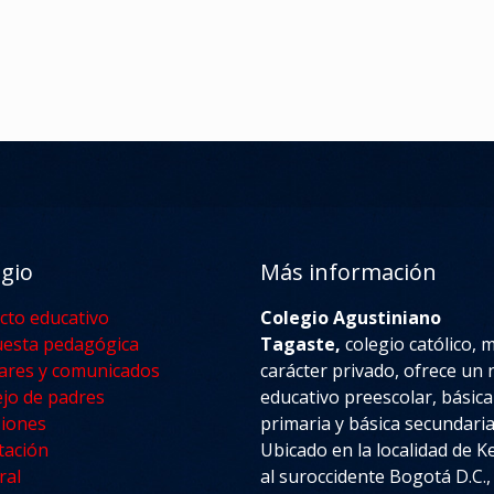
egio
Más información
cto educativo
Colegio Agustiniano
esta pedagógica
Tagaste,
colegio católico, 
lares y comunicados
carácter privado, ofrece un n
jo de padres
educativo preescolar, básica
iones
primaria y básica secundaria
tación
Ubicado en la localidad de 
ral
al suroccidente Bogotá D.C.,