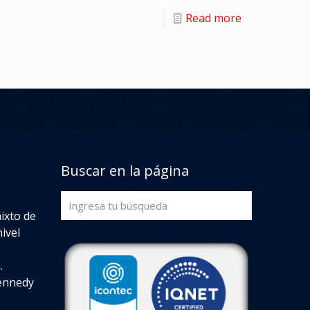
Read more
Buscar en la página
mixto de
ivel
.
Kennedy