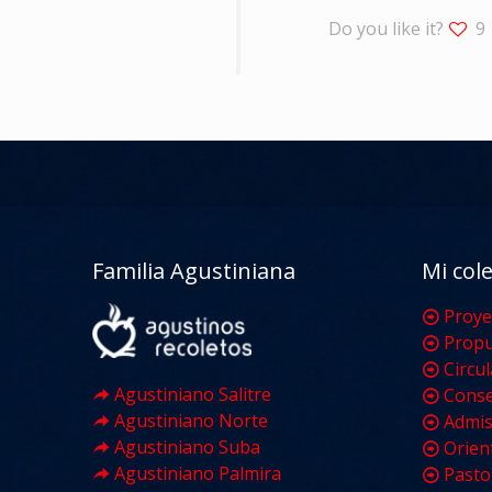
Do you like it?
9
Familia Agustiniana
Mi col
Proye
Propu
Circu
Agustiniano Salitre
Conse
Agustiniano Norte
Admis
Agustiniano Suba
Orien
Agustiniano Palmira
Pasto