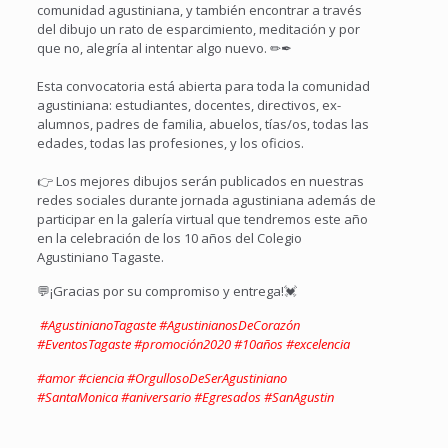
comunidad agustiniana, y también encontrar a través
del dibujo un rato de esparcimiento, meditación y por
que no, alegría al intentar algo nuevo. ✏✒⁣
Esta convocatoria está abierta para toda la comunidad
agustiniana: estudiantes, docentes, directivos, ex-
alumnos, padres de familia, abuelos, tías/os, todas las
edades, todas las profesiones, y los oficios.⁣
👉 Los mejores dibujos serán publicados en nuestras
redes sociales durante jornada agustiniana además de
participar en la galería virtual que tendremos este año
en la celebración de los 10 años del Colegio
Agustiniano Tagaste.⁣
💬¡Gracias por su compromiso y entrega!💓
#
AgustinianoTagaste
#
AgustinianosDeCorazón
#EventosTagaste
#promoción2020
#10años
#excelencia
#amor
#ciencia
#OrgullosoDeSerAgustiniano
#SantaMonica
#aniversario
#Egresados
#SanAgustin