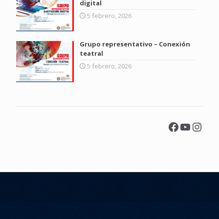
digital
5 febrero, 2026
Grupo representativo – Conexión
teatral
5 febrero, 2026
Facebook
YouTu
Inst