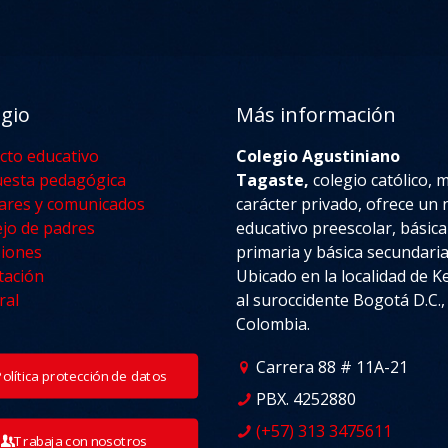
egio
Más información
cto educativo
Colegio Agustiniano
esta pedagógica
Tagaste,
colegio católico, 
lares y comunicados
carácter privado, ofrece un n
jo de padres
educativo preescolar, básica
iones
primaria y básica secundaria
tación
Ubicado en la localidad de 
ral
al suroccidente Bogotá D.C.,
Colombia.
Carrera 88 # 11A-21
Política protección de datos
PBX. 4252880
(+57) 313 3475611
Trabaja con nosotros