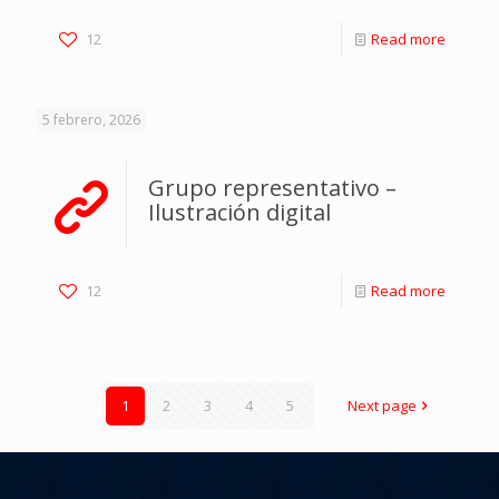
12
Read more
5 febrero, 2026
Grupo representativo –
Ilustración digital
12
Read more
1
2
3
4
5
Next page