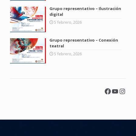
Grupo representativo – Ilustración
digital
5 febrero, 2026
Grupo representativo – Conexión
teatral
5 febrero, 2026
Facebook
YouTu
Inst