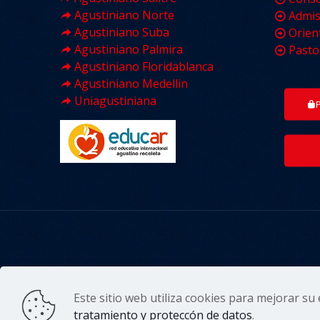
Agustiniano Norte
Admis
Agustiniano Suba
Orien
Agustiniano Palmira
Pasto
Agustiniano Floridablanca
Agustiniano Medellin
Uniagustiniana
© 2022. Colegi
Este sitio web utiliza cookies para mejorar su 
tratamiento y proteccón de datos
.