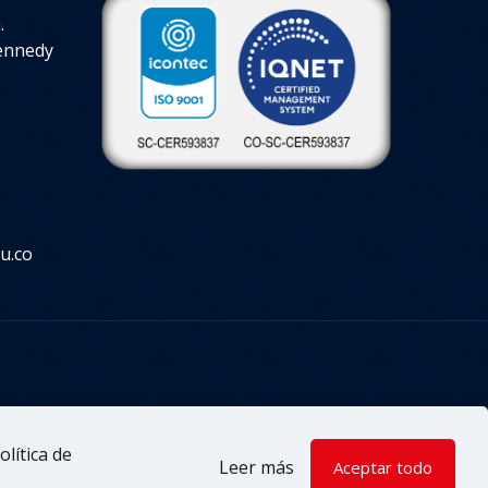
.
Kennedy
u.co
so de privacidad
olítica de
Leer más
Aceptar todo