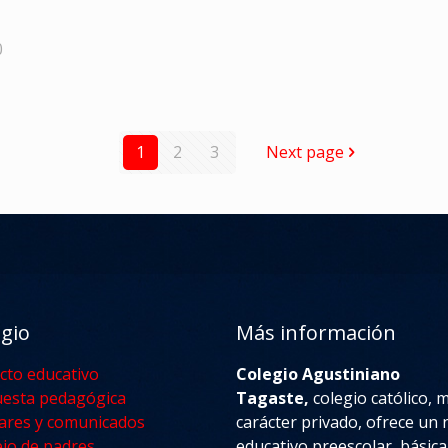
0
1
2
3
Next page
egio
Más información
cto educativo
Colegio Agustiniano
esta pedagógica
Tagaste,
colegio católico, 
lares y comunicados
carácter privado, ofrece un n
jo de padres
educativo preescolar, básica