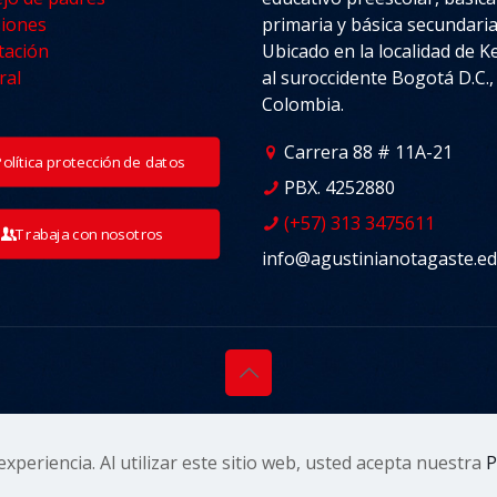
iones
primaria y básica secundaria
tación
Ubicado en la localidad de 
ral
al suroccidente Bogotá D.C.,
Colombia.
Carrera 88 # 11A-21
Política protección de datos
PBX. 4252880
(+57) 313 3475611
Trabaja con nosotros
info@agustinianotagaste.ed
o Agustiniano Tagaste. Todos los derechos reservados. |
Avi
experiencia. Al utilizar este sitio web, usted acepta nuestra
P