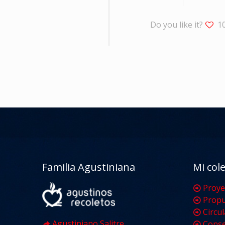
Do you like it?
1
Familia Agustiniana
Mi col
Proye
Propu
Circu
Agustiniano Salitre
Conse