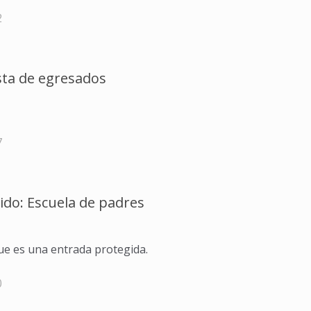
2
ta de egresados
7
ido: Escuela de padres
ue es una entrada protegida.
0